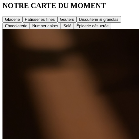
NOTRE CARTE DU MOMENT
Glacerie
Pâtisseries fines
Goûters
Biscuiterie & granolas
Chocolaterie
Number cakes
Salé
Épicerie désucrée